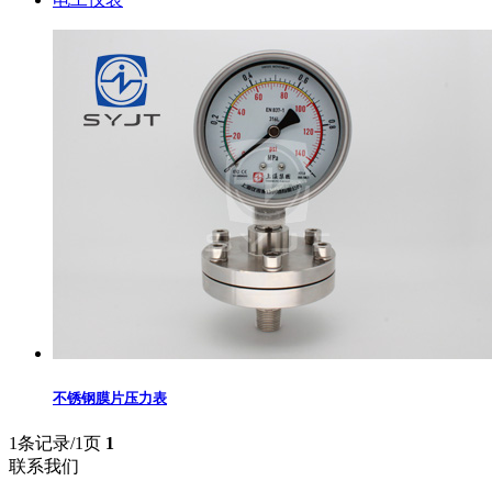
不锈钢膜片压力表
1条记录/1页
1
联系我们