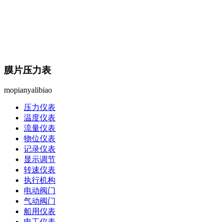
膜片压力表
mopianyalibiao
压力仪表
温度仪表
流量仪表
物位仪表
记录仪表
显示调节
转速仪表
执行机构
电动阀门
气动阀门
船用仪表
电工仪表